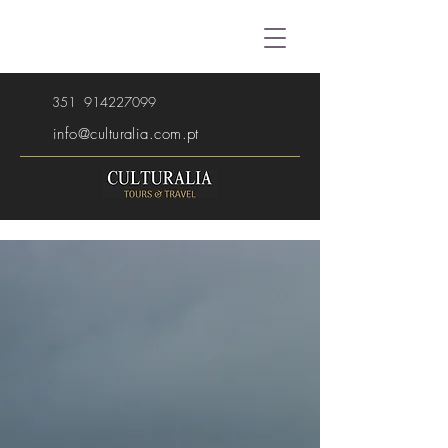
351
914227099
info@culturalia.com.pt