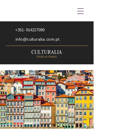
+351- 914227099
info@culturalia.com.pt