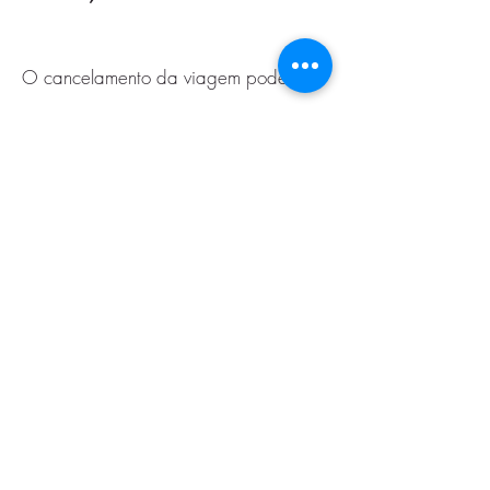
O cancelamento da viagem poderá
ser efetuado nas seguintes condições:
A devolução do sinal pago poderá ser
feita integralmente até 30 dias antes
da partida.
De 30 a 15 dias antes da partida,
retenção de 50% do sinal pago.
De 14 a 0 dias antes da partida,
retenção de 100 % do sinal pago.
Com a totalidade da viagem paga, as