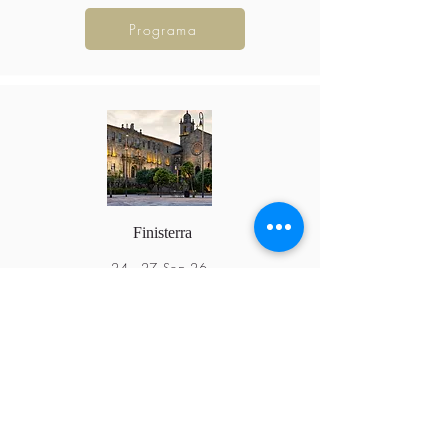
Programa
Finisterra
24 - 27 Sep 26
835 €
Programa