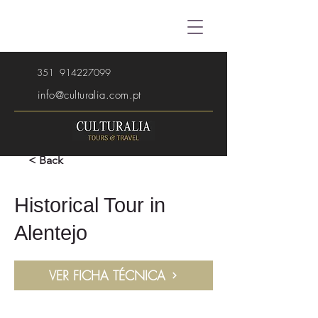
351
914227099
info@culturalia.com.pt
< Back
Historical Tour in
Alentejo
VER FICHA TÉCNICA