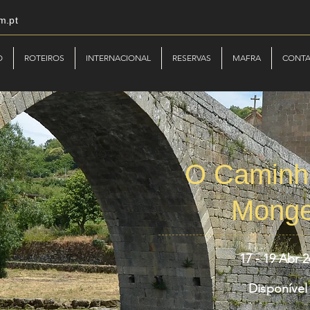
m.pt
O
ROTEIROS
INTERNACIONAL
RESERVAS
MAFRA
CONT
O Caminh
Mong
17 - 19 Abr 2
Disponível