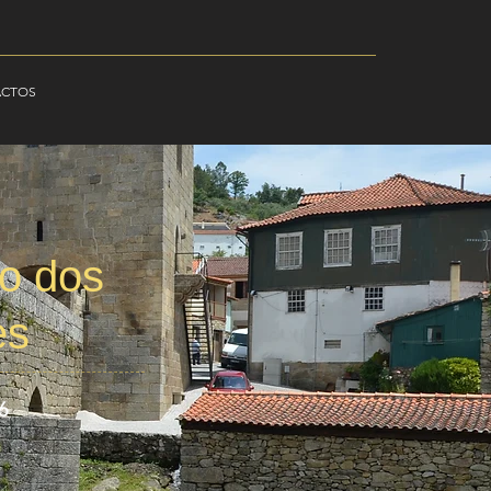
ACTOS
o dos
es
6