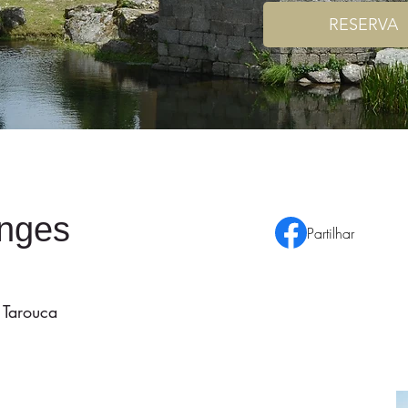
RESERVA
nges
Partilhar
 Tarouca