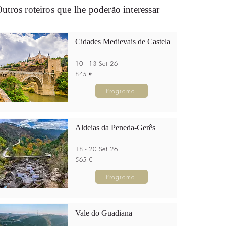
utros roteiros que lhe poderão interessar
Cidades Medievais de Castela
10 - 13 Set 26
845 €
Programa
Aldeias da Peneda-Gerês
18 - 20 Set 26
565 €
Programa
Vale do Guadiana