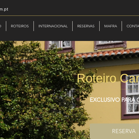
m.pt
O
ROTEIROS
INTERNACIONAL
RESERVAS
MAFRA
CONT
Roteiro Ca
EXCLUSIVO PARA
RESERVA