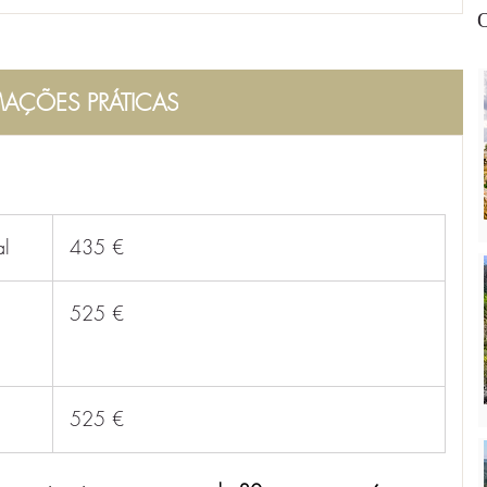
O
AÇÕES PRÁTICAS
al
 435 €
 525 €
 525 €