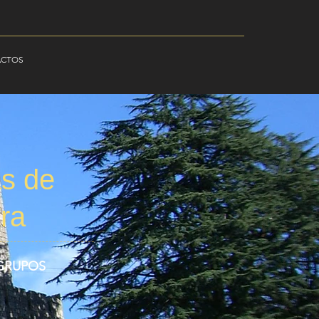
ACTOS
as de
ira
 GRUPOS