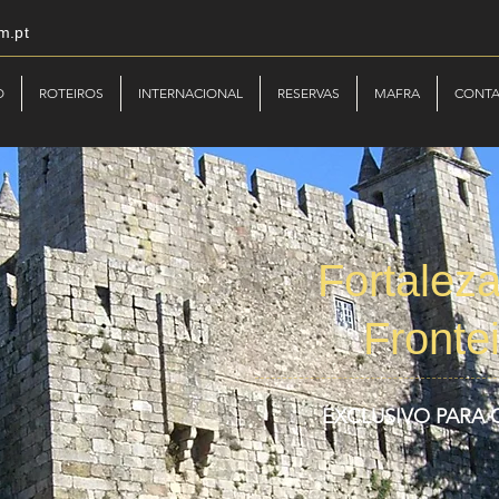
m.pt
O
ROTEIROS
INTERNACIONAL
RESERVAS
MAFRA
CONT
Fortalez
Fronte
EXCLUSIVO PARA