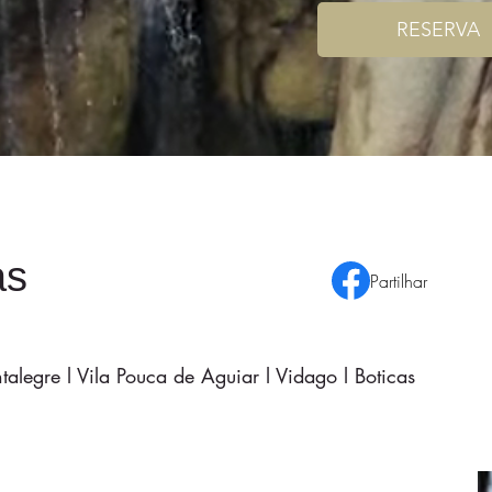
RESERVA
as
Partilhar
ntalegre l Vila Pouca de Aguiar l Vidago l Boticas