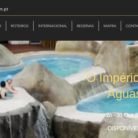
m.pt
O
ROTEIROS
INTERNACIONAL
RESERVAS
MAFRA
CONT
O Impéri
Água
26 - 31 Out 
DISPONÍVE