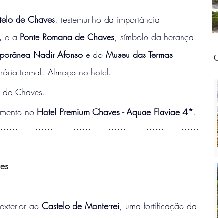
telo de Chaves
, testemunho da importância 
,
 e a 
Ponte Romana de Chaves
, símbolo da herança 
porânea Nadir Afonso
 e do 
Museu das Termas 
O
ória termal. Almoço no hotel.
s de Chaves.
jamento no 
Hotel Premium Chaves - Aquae Flaviae 4*
.
ves
exterior ao 
Castelo de Monterrei
, uma fortificação da 