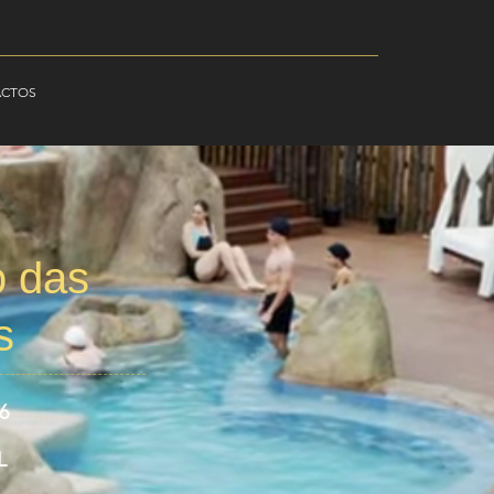
ACTOS
o das
s
26
L