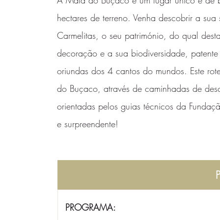
A Mata do Buçaco é um lugar único e de b
hectares de terreno. Venha descobrir a sua 
Carmelitas, o seu património, do qual des
decoração e a sua biodiversidade, patente 
oriundas dos 4 cantos do mundos. Este ro
do Buçaco, através de caminhadas de desco
orientadas pelos guias técnicos da Fundaç
e surpreendente!
PROGRAMA: