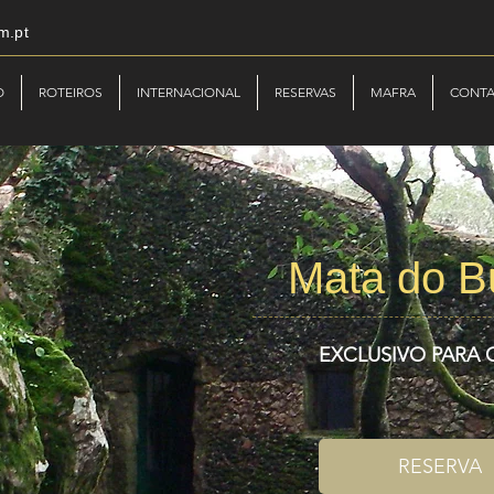
m.pt
O
ROTEIROS
INTERNACIONAL
RESERVAS
MAFRA
CONT
Mata do B
EXCLUSIVO PARA
RESERVA