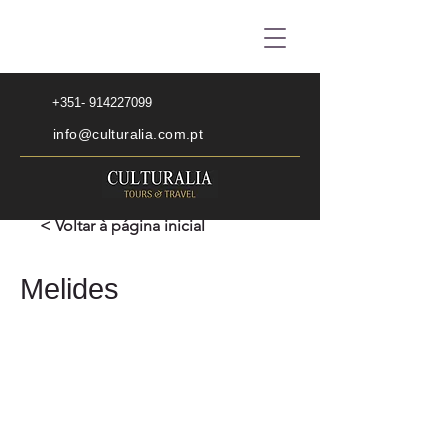
+351- 914227099
info@culturalia.com.pt
< Voltar à página inicial
Melides