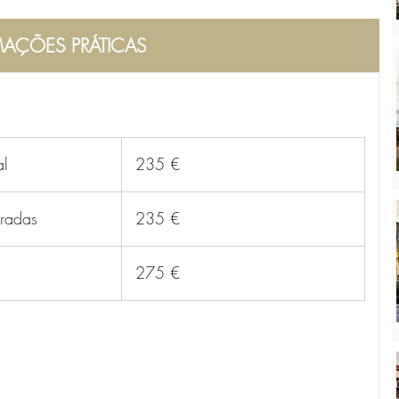
AÇÕES PRÁTICAS
al
 235 €
aradas
 235 €
 275 €