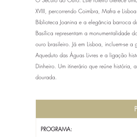
O Século do Ouro: Este roteiro oferece um
XVIII, percorrendo Coimbra, Mafra e Lisbo
Biblioteca Joanina e a elegância barroca 
Basílica representam a monumentalidade do
ouro brasileiro. Já em Lisboa, incluem-se 
Aqueduto das Águas Livres e a ligação his
Dinheiro. Um itinerário que reúne história, 
dourada.
PROGRAMA: