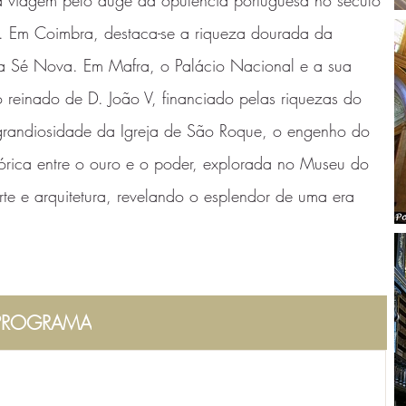
a viagem pelo auge da opulência portuguesa no século
a. Em Coimbra, destaca-se a riqueza dourada da
da Sé Nova. Em Mafra, o Palácio Nacional e a sua
 reinado de D. João V, financiado pelas riquezas do
a grandiosidade da Igreja de São Roque, o engenho do
tórica entre o ouro e o poder, explorada no Museu do
arte e arquitetura, revelando o esplendor de uma era
PROGRAMA