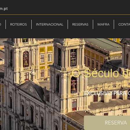
m.pt
O
ROTEIROS
INTERNACIONAL
RESERVAS
MAFRA
CONT
O Século d
EXCLUSIVO PARA
RESERVA