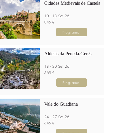
Cidades Medievais de Castela
10 - 13 Set 26
845 €
Programa
Aldeias da Peneda-Gerês
18 - 20 Set 26
565 €
Programa
Vale do Guadiana
24 - 27 Set 26
645 €