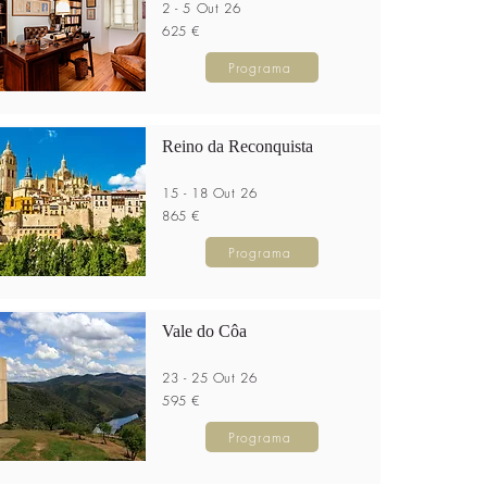
2 - 5 Out 26
625 €
Programa
Reino da Reconquista
15 - 18 Out 26
865 €
Programa
Vale do Côa
23 - 25 Out 26
595 €
Programa