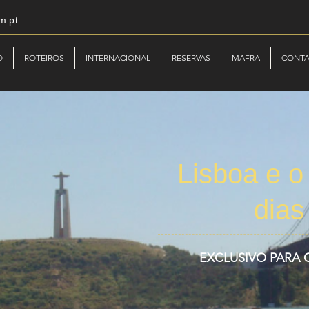
m.pt
O
ROTEIROS
INTERNACIONAL
RESERVAS
MAFRA
CONT
Lisboa e o
dias
EXCLUSIVO PARA