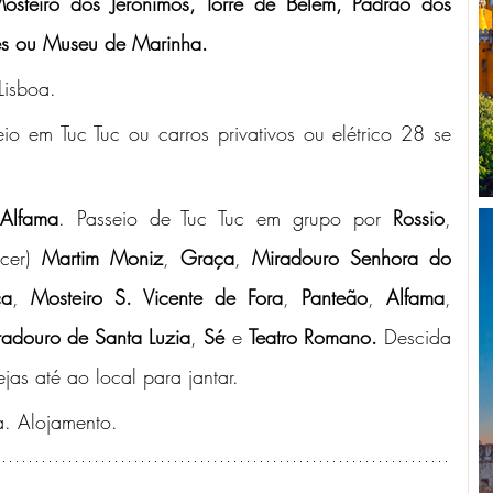
osteiro dos Jerónimos, Torre de Belém,
Padrão dos 
s ou Museu de Marinha. 
Lisboa.
o em Tuc Tuc ou carros privativos ou elétrico 28 se 
Alfama
. Passeio de Tuc Tuc em grupo por 
Rossio
, 
cer) 
Martim Moniz
, 
Graça
, 
Miradouro Senhora do 
ça
, 
Mosteiro S. Vicente de Fora
, 
Panteão
, 
Alfama
, 
radouro de Santa Luzia
, 
Sé 
e 
Teatro Romano. 
Descida 
as até ao local para jantar.
a. Alojamento.