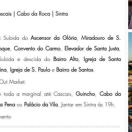
ascais | Cabo da Roca | Sintra
: 
Subida do 
Ascensor da Glória
, 
Miradouro de S. 
oque
, 
Convento do Carmo
, 
Elevador de Santa Justa
, 
Subida e descida do 
Bairro Alto
, 
Igreja de Santa 
ina
, 
Igreja de S. Paulo
 e 
Bairro de Santos
. 
Out Market.
o toda a marginal até Cascais, 
Guincho
, 
Cabo da 
da Pena
 ou
 Palácio da Vila
. Jantar em Sintra às 19h.
mento