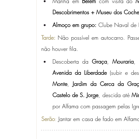
Manhã em
 Belém
 com visita do
 M
Descobrimentos + Museu dos Coche
Almoço em grupo:
 Clube Naval de 
Tarde:
Não possível em autocarro. Passei
não houver fila.
Descoberta da 
Graça
, 
Mouraria
, 
Avenida da Liberdade
 (subir e des
Monte
, 
Jardim da Cerca da Gra
Castelo de S. Jorge
, descida até 
Mi
por Alfama com passagem pelas Igrej
Serão
:
 Jantar em casa de fado em Alfam