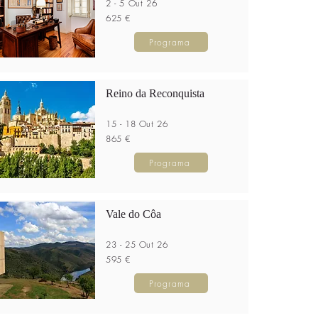
2 - 5 Out 26
625 €
Programa
Reino da Reconquista
15 - 18 Out 26
865 €
Programa
Vale do Côa
23 - 25 Out 26
595 €
Programa