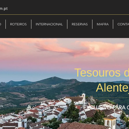
m.pt
O
ROTEIROS
INTERNACIONAL
RESERVAS
MAFRA
CONT
Tesouros d
Alente
EXCLUSIVO PARA