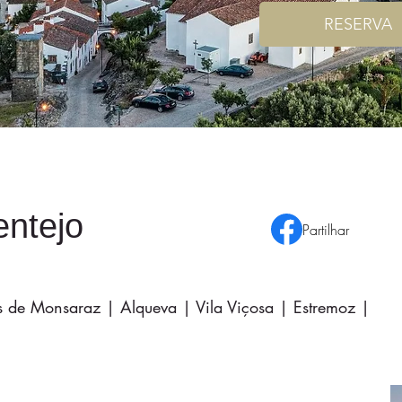
RESERVA
entejo
Partilhar
os de Monsaraz | Alqueva | Vila Viçosa | Estremoz |