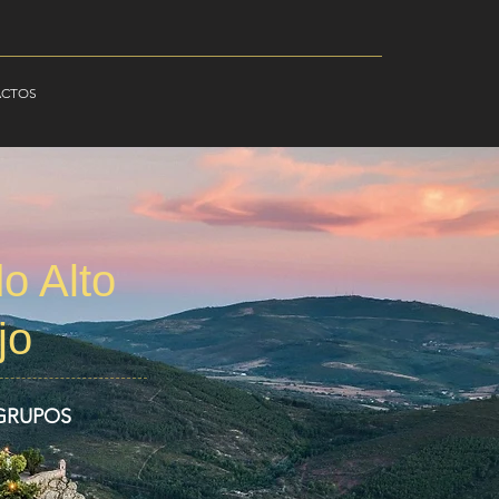
ACTOS
o Alto
jo
 GRUPOS