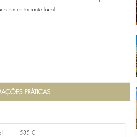
oço em restaurante local. 
AÇÕES PRÁTICAS
al
 535 €