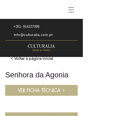
+351- 914227099
info@culturalia.com.pt
< Voltar à página inicial
Senhora da Agonia
VER FICHA TÉCNICA