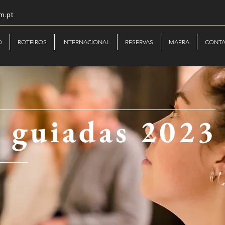
m.pt
O
ROTEIROS
INTERNACIONAL
RESERVAS
MAFRA
CONT
s guiadas 2023